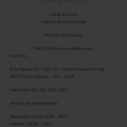
Sistema de Integridade
Canal de Ética
Política de Privacidade
Política de Cookies
LGPD: Solicite seus dados aqui
Contato
Rua Pajurá, 103 – Sala 03 – Distrito Industrial Cep.
69072-065 Manaus – AM – Brasil
Telefone: +55 (92) 2125-0050
Horário de atendimento:
Segunda à Sexta: 9:00 – 18:00
Sábado: 08:00 – 12:00