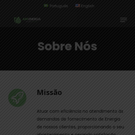
Skip
Português
English
to
Menu
Close
main
Menu
content
Sobre Nós
Missão
Atuar com eficiência no atendimento às
demandas de fornecimento de Energia
de nossos clientes, proporcionando o seu
abastecimento e gerando satisfação